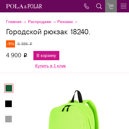
→
→
→
Главная
Распродажи
Рюкзаки
Городской рюкзак 18240.
-9%
5 386
p
4 900
В корзину
p
Купить в 1 клик