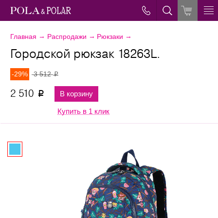
→
→
→
Главная
Распродажи
Рюкзаки
Городской рюкзак 18263L.
-29%
3 512
p
2 510
В корзину
p
Купить в 1 клик