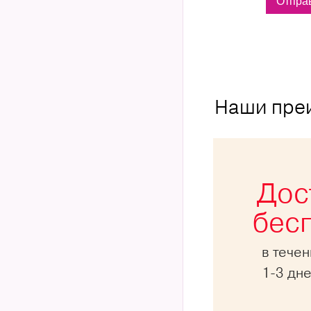
Наши пре
Дос
бес
в тече
1-3 дн