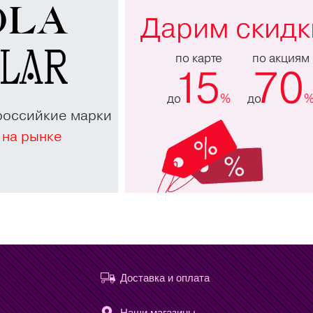
Дарим скидк
по карте
по акциям
15
70
до
%
до
российкие марки
 на рынке
Доставка и оплата
Наши магазины