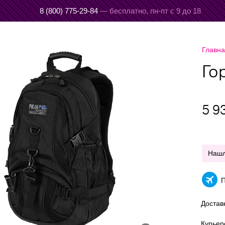
8 (800) 775-29-84
— бесплатно,
пн-пт с 9 до 18
Главн
Го
5 9
Наш
П
Достав
Курье