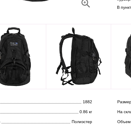
В пунк
1882
Размер
0.86 кг
На скл
л
Полиэстер
Объем