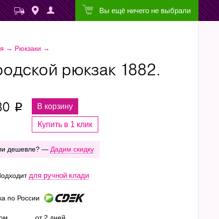
Вы ещё ничего не выбрали
ая
→
Рюкзаки
→
родской рюкзак 1882.
30
В корзину
p
Купить в 1 клик
ли дешевле? —
Дадим скидку
для ручной клади
одходит
ка по России
ром
от 2 дней