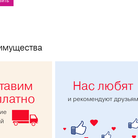
имущества
тавим
Нас любят
платно
и рекомендуют друзья
ние
ей