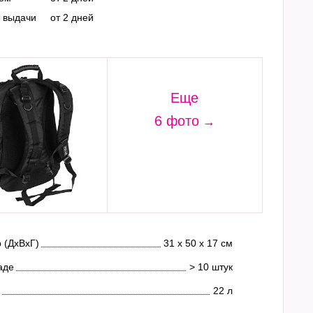
т выдачи
от 2 дней
Еще
6 фото
 (ДхВхГ)
31 х 50 х 17 см
аде
> 10 штук
22 л