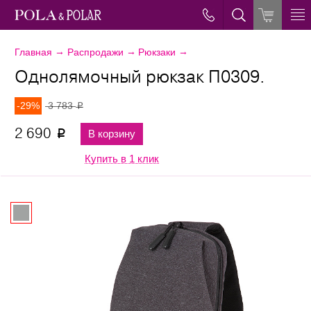
→
→
→
Главная
Распродажи
Рюкзаки
Однолямочный рюкзак П0309.
-29%
3 783
p
2 690
В корзину
p
Купить в 1 клик