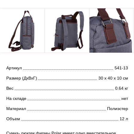
Артикул
541-13
Размер (ДхВхГ)
30 х 40 х 10 см
Вес
0.64 кг
На складе
нет
Материал
Полиэстер
Объем
12 л
Сумка- рюкзак фирмы Polar имеет одно вместительное