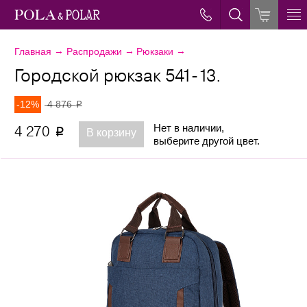
→
→
→
Главная
Распродажи
Рюкзаки
Городской рюкзак 541-13.
-12%
4 876
p
Нет в наличии,
4 270
p
В корзину
выберите другой цвет.