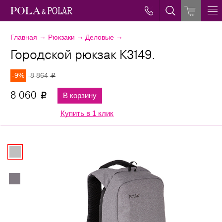
→
→
→
Главная
Рюкзаки
Деловые
Городской рюкзак К3149.
-9%
8 864
p
8 060
В корзину
p
Купить в 1 клик