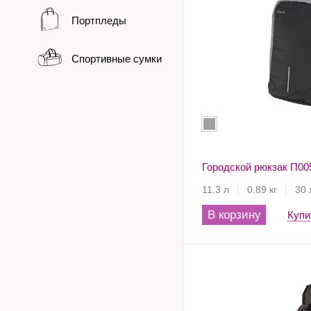
Портпледы
Спортивные сумки
Городской рюкзак П00
11.3 л
0.89 кг
30 
В корзину
Купи