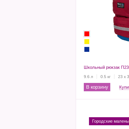
Школьный рюкзак П23
9.6 л
0.5 кг
23 х 
В корзину
Купи
Городские малень