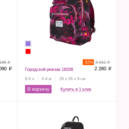
 198
-
32
%
3 342
p
p
 090
2 280
p
Городской рюкзак 18208
p
8.6 л
0.4 кг
26 х 35 х 9 см
В корзину
Купить в 1 клик