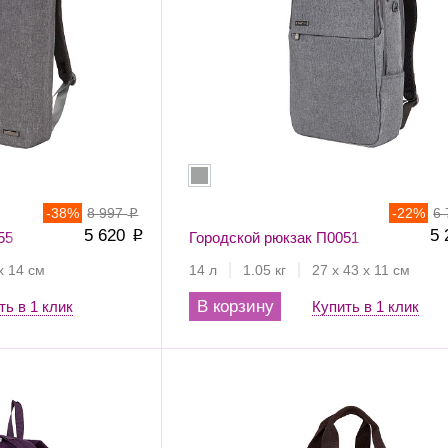
-
38
%
8 997
-
22
%
6
p
5 620
5
55
p
Городской рюкзак П0051
х 14 см
14 л
1.05 кг
27 х 43 х 11 см
В корзину
ть в 1 клик
Купить в 1 клик