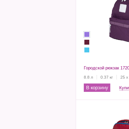
Городской рюкзак 172
8.8 л
0.37 кг
25 х
В корзину
Купи