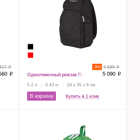
 417
-
9
%
5 599
p
p
 560
5 090
p
Однолямочный рюкзак П2191
p
5.2 л
0.43 кг
18 х 35 х 8 см
В корзину
Купить в 1 клик