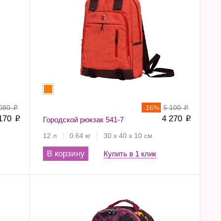
 080
-
16
%
5 100
p
p
 170
4 270
p
Городской рюкзак 541-7
p
12 л
0.64 кг
30 х 40 х 10 см
В корзину
Купить в 1 клик