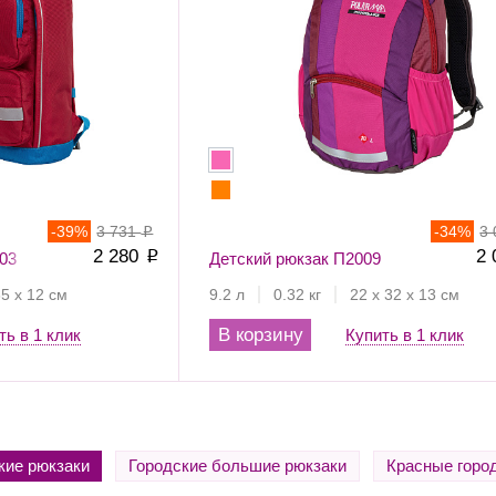
-
39
%
3 731
-
34
%
3
p
2 280
2
03
p
Детский рюкзак П2009
35 х 12 см
9.2 л
0.32 кг
22 х 32 х 13 см
В корзину
ть в 1 клик
Купить в 1 клик
кие рюкзаки
Городские большие рюкзаки
Красные горо