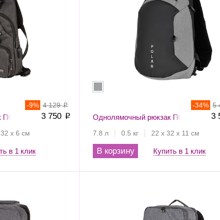
-
9
%
4 129
-
34
%
5
p
3 750
3
 П0140
p
Однолямочный рюкзак П0074
 32 х 6 см
7.8 л
0.5 кг
22 х 32 х 11 см
В корзину
ть в 1 клик
Купить в 1 клик