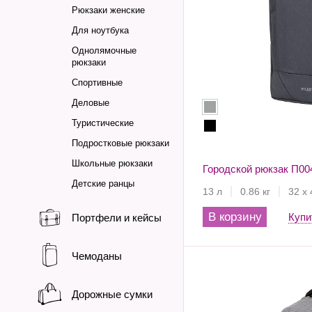
Рюкзаки женские
Для ноутбука
Однолямочные
рюкзаки
Спортивные
Деловые
Туристические
Подростковые рюкзаки
Школьные рюкзаки
Городской рюкзак П00
Детские ранцы
13 л
0.86 кг
32 х 
В корзину
Купи
Портфели и кейсы
Чемоданы
Дорожные сумки