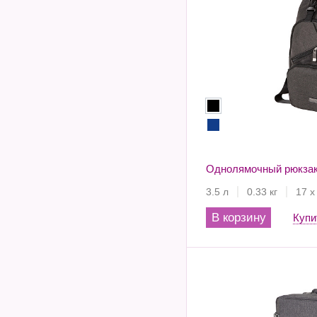
Однолямочный рюкзак
3.5 л
0.33 кг
17 х
В корзину
Купи