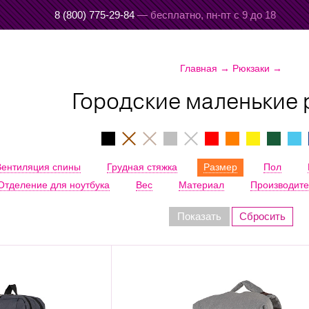
8 (800) 775-29-84
— бесплатно,
пн-пт с 9 до 18
Главная
→
Рюкзаки
→
Городские маленькие 
Вентиляция спины
Грудная стяжка
Размер
Пол
Отделение для ноутбука
Вес
Материал
Производите
Показать
Сбросить