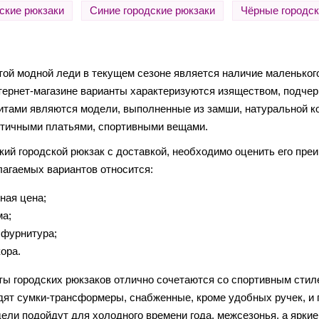
ские рюкзаки
Синие городские рюкзаки
Чёрные городск
ой модной леди в текущем сезоне является наличие маленького
ернет-магазине варианты характеризуются изяществом, подчер
тами являются модели, выполненные из замши, натуральной ко
нтичными платьями, спортивными вещами.
ий городской рюкзак с доставкой, необходимо оценить его преи
агаемых вариантов относится:
ная цена;
ма;
 фурнитура;
ора.
ты городских рюкзаков отлично сочетаются со спортивным сти
дят сумки-трансформеры, снабженные, кроме удобных ручек, и
ели подойдут для холодного времени года, межсезонья, а яркие