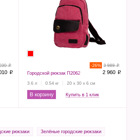
 030
-
26
%
3 989
p
p
 010
2 960
p
Городской рюкзак П2062
p
3.6 л
0.54 кг
20 х 30 х 6 см
В корзину
Купить в 1 клик
дские рюкзаки
Зелёные городские рюкзаки