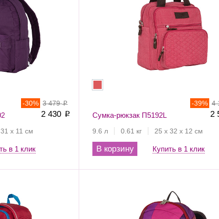
-
30
%
3 479
-
39
%
4
p
2 430
2
02
p
Сумка-рюкзак П5192L
 31 х 11 см
9.6 л
0.61 кг
25 х 32 х 12 см
В корзину
ть в 1 клик
Купить в 1 клик