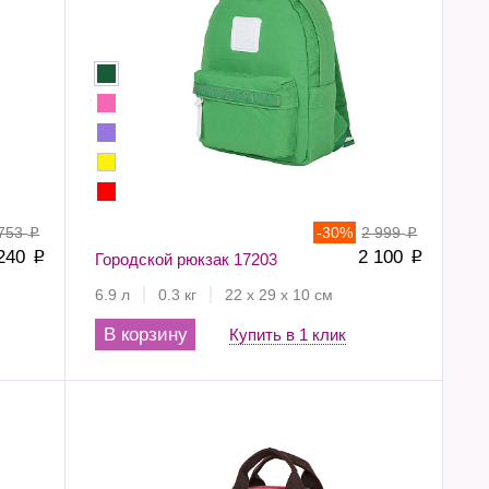
 753
-
30
%
2 999
p
p
 240
2 100
p
Городской рюкзак 17203
p
6.9 л
0.3 кг
22 х 29 х 10 см
В корзину
Купить в 1 клик