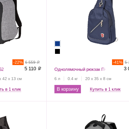
-
22
%
6 559
-
41
%
5
p
5 110
3
52
p
Однолямочный рюкзак П4103
х 42 х 13 см
6 л
0.4 кг
20 х 35 х 8 см
В корзину
ть в 1 клик
Купить в 1 клик