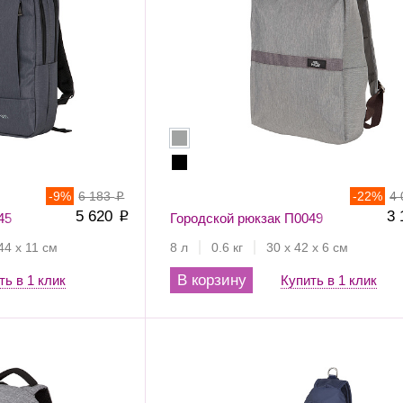
-
9
%
6 183
-
22
%
4
p
5 620
3
45
p
Городской рюкзак П0049
44 х 11 см
8 л
0.6 кг
30 х 42 х 6 см
В корзину
ть в 1 клик
Купить в 1 клик