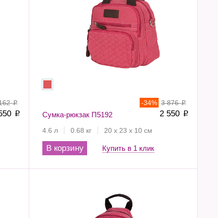
 162
-
34
%
3 876
p
p
 550
2 550
p
Сумка-рюкзак П5192
p
4.6 л
0.68 кг
20 х 23 х 10 см
В корзину
Купить в 1 клик