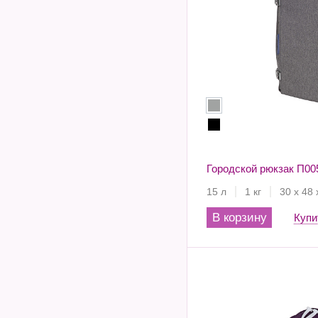
Городской рюкзак П00
15 л
1 кг
30 х 48 
В корзину
Купи