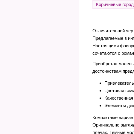
Коричневые город
Отличительной черт
Предлагаемые в инт
Настоящими фавори
сочетаются с рома
Приобретая маленьк
достоинствам предл
Привлекатель
Цветовая гам
Качественная
Элементы дек
Компактные вариан
Оригинально выгля
плечах. Темные мод