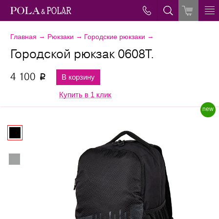
→
→
→
Главная
Рюкзаки
Городские рюкзаки
Городской рюкзак 0608T.
4 100
В корзину
p
Купить в 1 клик
new