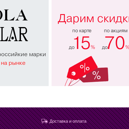
Дарим скидк
по карте
по акциям
15
70
до
%
до
российкие марки
 на рынке
Доставка и оплата