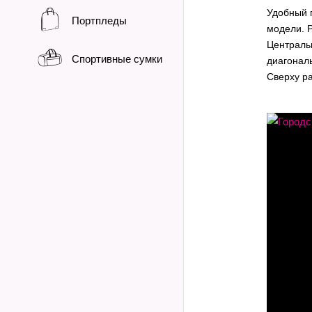
Удобный 
Портпледы
модели. Р
Централь
Спортивные сумки
диагональ
Сверху ра