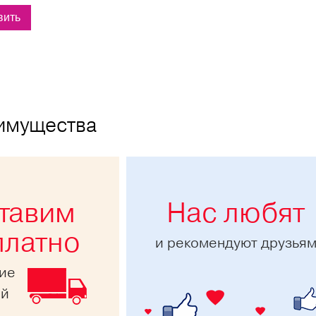
имущества
тавим
Нас любят
платно
и рекомендуют друзья
ние
ей