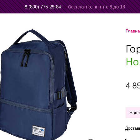
8 (800) 775-29-84
— бесплатно,
пн-пт с 9 до 18
Главн
Го
Но
4 8
Наш
Достав