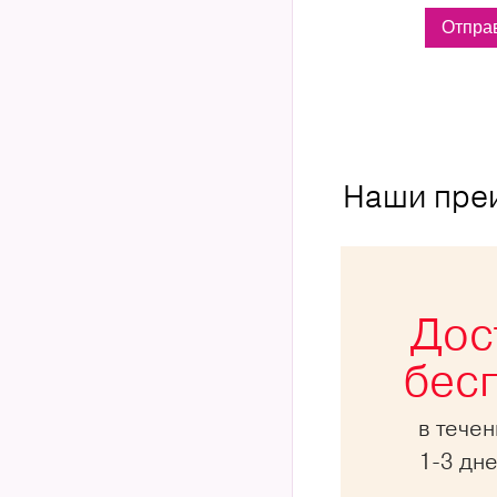
Наши пре
Дос
бес
в тече
1-3 дн