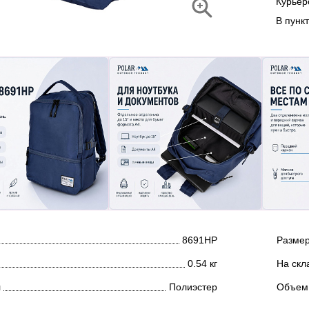
Курье
В пунк
8691НР
Размер
0.54 кг
На скл
л
Полиэстер
Объем