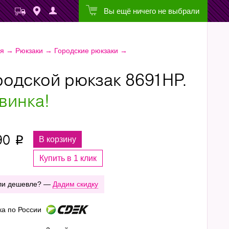
Вы ещё ничего не выбрали
ая
→
Рюкзаки
→
Городские рюкзаки
→
родской рюкзак 8691НР.
винка!
90
В корзину
p
Купить в 1 клик
ли дешевле? —
Дадим скидку
ка по России