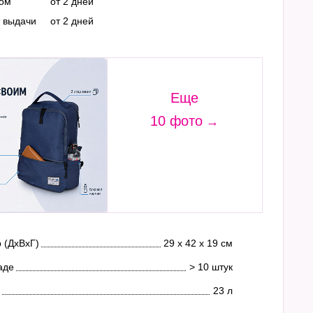
ром
от 2 дней
т выдачи
от 2 дней
Еще
10 фото
 (ДхВхГ)
29 х 42 х 19 см
аде
> 10 штук
23 л