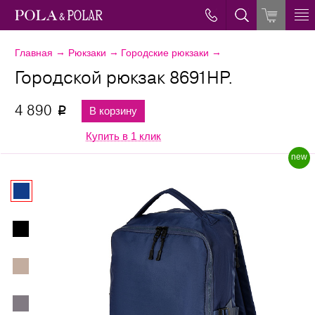
→
→
→
Главная
Рюкзаки
Городские рюкзаки
Городской рюкзак 8691НР.
4 890
В корзину
p
Купить в 1 клик
new