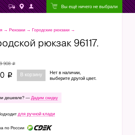
Вы ещё ничего не выбрали
ая
→
Рюкзаки
→
Городские рюкзаки
→
родской рюкзак 96117.
9 908
p
10
Нет в наличии,
В корзину
p
выберите другой цвет.
ли дешевле? —
Дадим скидку
для ручной клади
одходит
ка по России