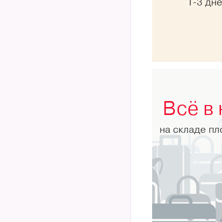
1-3 дн
Всё в
на складе п