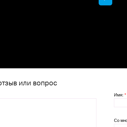
отзыв или вопрос
Имя:
*
Со мн