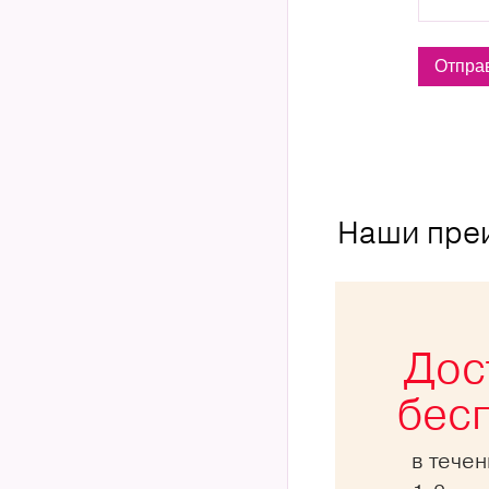
Наши пре
Дос
бес
в тече