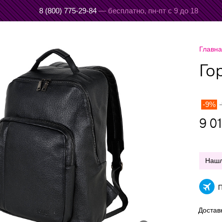
8 (800) 775-29-84
— бесплатно,
пн-пт с 9 до 18
Главн
Го
-9%
9 0
Наш
П
Достав