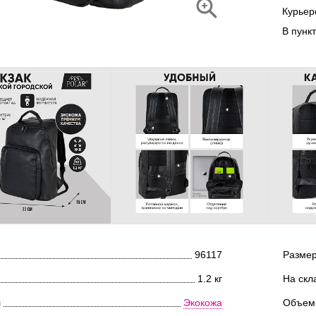
Курье
В пунк
96117
Размер
1.2 кг
На скл
л
Экокожа
Объем