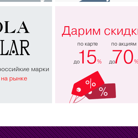
Дарим скидк
по карте
по акциям
15
70
до
%
до
российкие марки
 на рынке