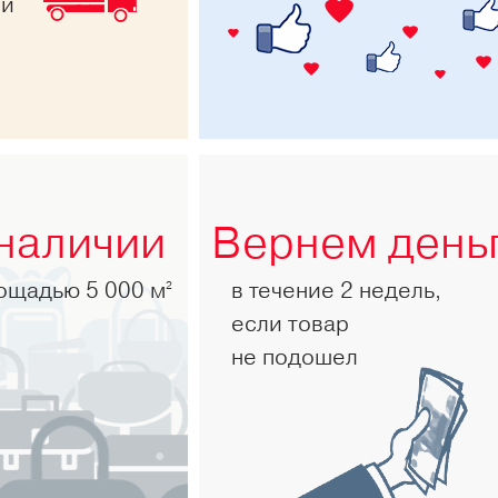
ей
 наличии
Вернем день
лощадью 5 000 м
в течение 2 недель,
2
если товар
не подошел