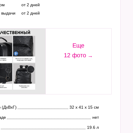
ром
от 2 дней
т выдачи
от 2 дней
Еще
12 фото
 (ДхВхГ)
32 х 41 х 15 см
аде
нет
19.6 л