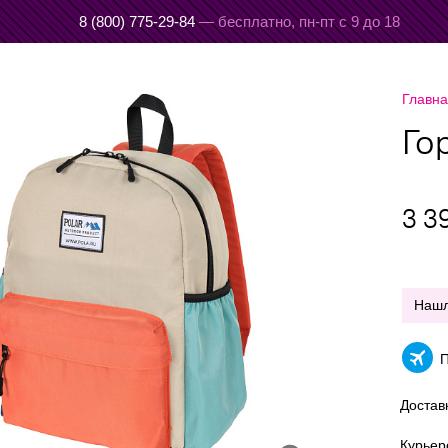
8 (800) 775-29-84
— бесплатно,
пн-пт с 9 до 18
Главн
Го
3 3
Наш
П
Достав
Курье