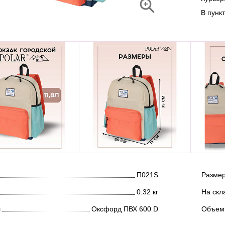
В пунк
П021S
Размер
0.32 кг
На скл
л
Оксфорд ПВХ 600 D
Объем