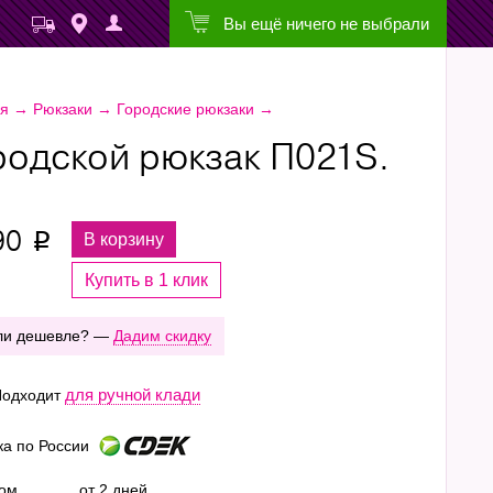
Вы ещё ничего не выбрали
ая
→
Рюкзаки
→
Городские рюкзаки
→
родской рюкзак П021S.
90
В корзину
p
Купить в 1 клик
ли дешевле? —
Дадим скидку
для ручной клади
одходит
ка по России
ром
от 2 дней