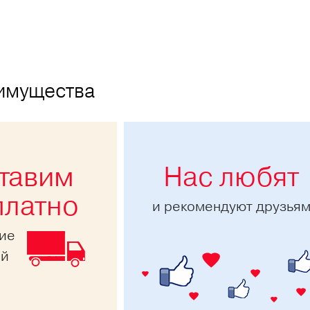
имущества
тавим
Нас любят
платно
и рекомендуют друзья
ние
ей