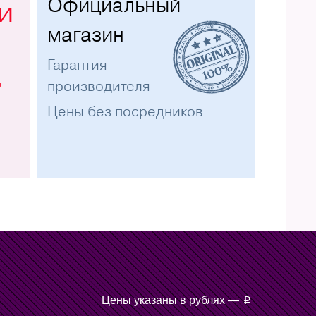
Официальный
и
магазин
Гарантия
%
производителя
Цены без посредников
Цены указаны в рублях —
p