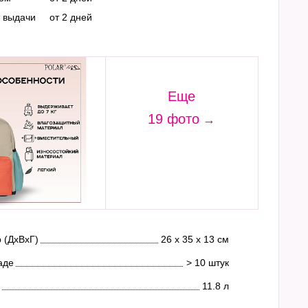
т выдачи
от 2 дней
Еще
19 фото
 (ДхВхГ)
26 х 35 х 13 см
аде
> 10 штук
11.8 л