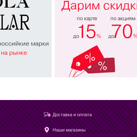
Дарим скидк
по карте
по акциям
15
70
до
%
до
российкие марки
 на рынке
Доставка и оплата
Наши магазины