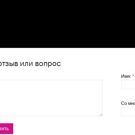
отзыв или вопрос
Имя:
*
Со мн