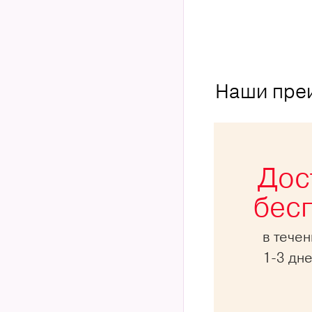
Наши пре
Дос
бес
в тече
1-3 дн