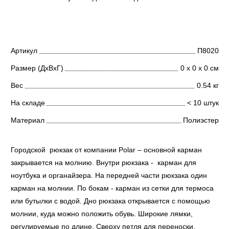
Артикул
П8020
Размер (ДхВхГ)
0 х 0 х 0 см
Вес
0.54 кг
На складе
< 10 штук
Материал
Полиэстер
Городской рюкзак от компании Polar – основной карман
закрывается на молнию. Внутри рюкзака - карман для
ноутбука и органайзера. На передней части рюкзака один
карман на молнии. По бокам - карман из сетки для термоса
или бутылки с водой. Дно рюкзака открывается с помощью
молнии, куда можно положить обувь. Широкие лямки,
регулируемые по длине. Сверху петля для переноски.