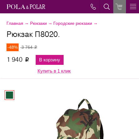
→
→
→
Главная
Рюкзаки
Городские рюкзаки
Рюкзак П8020.
-48%
3 764
p
1 940
В корзину
p
Купить в 1 клик