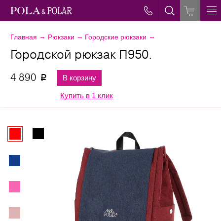
→
→
→
Главная
Рюкзаки
Городские рюкзаки
Городской рюкзак П950.
4 890
В корзину
p
Купить в 1 клик