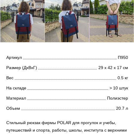
Артикул
П950
Размер (ДхВхГ)
29 х 42 х 17 см
Вес
0.5 кг
На складе
> 10 штук
Материал
Полиэстер
Объем
20.7 л
Стильный рюкзак фирмы POLAR для прогулок и учебы,
путешествий и спорта, работы, школы, института с верхними