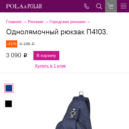
→
→
→
Главная
Рюкзаки
Городские рюкзаки
Однолямочный рюкзак П4103.
-41%
5 198
p
3 090
В корзину
p
Купить в 1 клик