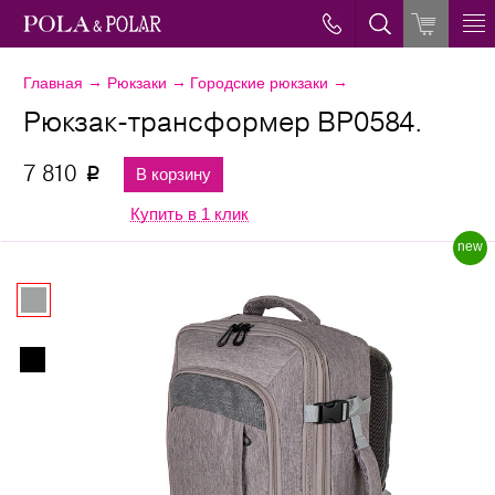
→
→
→
Главная
Рюкзаки
Городские рюкзаки
Рюкзак-трансформер ВР0584.
7 810
В корзину
p
Купить в 1 клик
new