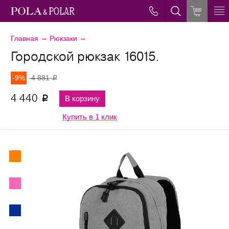
→
→
Главная
Рюкзаки
Городской рюкзак 16015.
-9%
4 881
p
4 440
В корзину
p
Купить в 1 клик