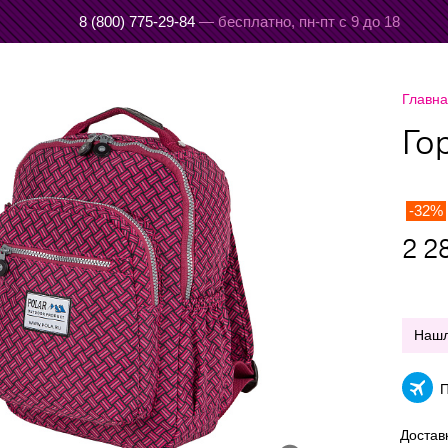
8 (800) 775-29-84
— бесплатно,
пн-пт с 9 до 18
Главн
Го
-32%
2 2
Наш
П
Достав