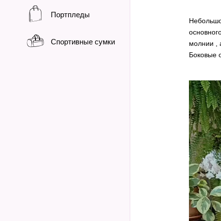
Портпледы
Небольшо
основног
Спортивные сумки
молнии , 
Боковые о