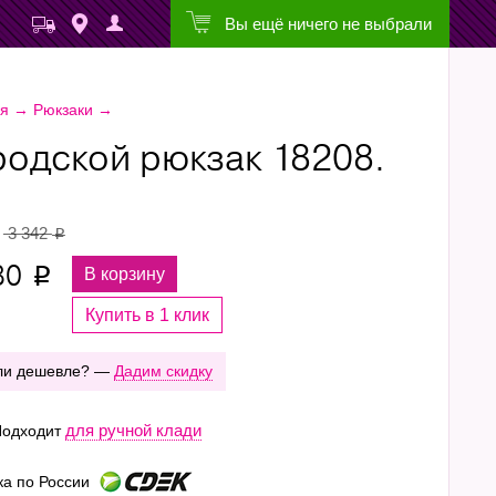
Вы ещё ничего не выбрали
ая
→
Рюкзаки
→
родской рюкзак 18208.
3 342
p
80
В корзину
p
Купить в 1 клик
ли дешевле? —
Дадим скидку
для ручной клади
одходит
ка по России