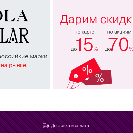
Дарим скидк
по карте
по акциям
15
70
до
%
до
российкие марки
 на рынке
Доставка и оплата