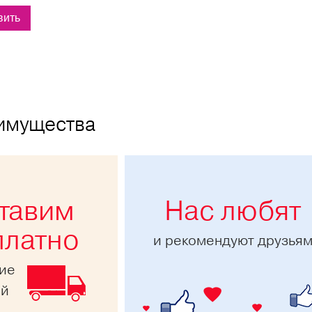
имущества
тавим
Нас любят
платно
и рекомендуют друзья
ние
ей