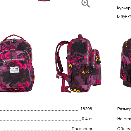
Курье
В пунк
18208
Размер
0.4 кг
На скл
л
Полиэстер
Объем