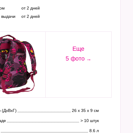
ром
от 2 дней
т выдачи
от 2 дней
Еще
5 фото
 (ДхВхГ)
26 х 35 х 9 см
аде
> 10 штук
8.6 л