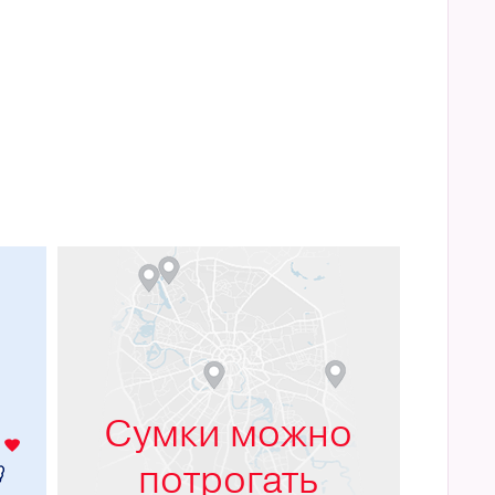
м
Сумки можно
потрогать