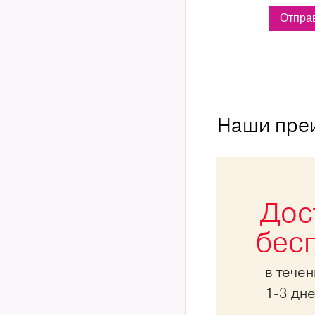
Наши пре
Дос
бес
в тече
1-3 дн