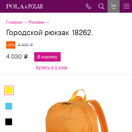
→
→
Главная
Рюкзаки
Городской рюкзак 18262.
-9%
4 432
p
4 030
В корзину
p
Купить в 1 клик