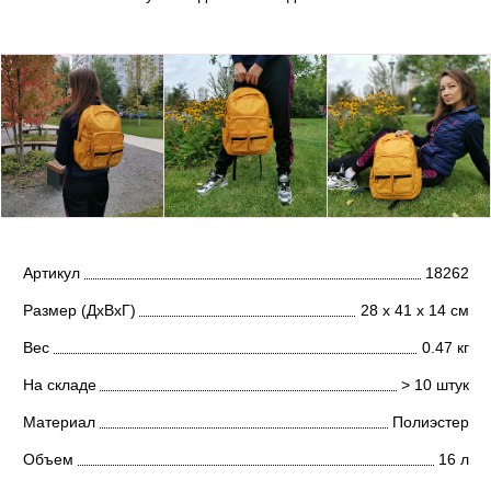
Артикул
18262
Размер (ДхВхГ)
28 х 41 х 14 см
Вес
0.47 кг
На складе
> 10 штук
Материал
Полиэстер
Объем
16 л