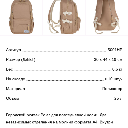
Артикул
5001НР
Размер (ДхВхГ)
30 х 44 х 19 см
Вес
0.5 кг
На складе
> 10 штук
Материал
Полиэстер
Объем
25 л
Городской рюкзак Polar для повседневной носки. Два
независимых отделения на молнии формата А4. Внутри