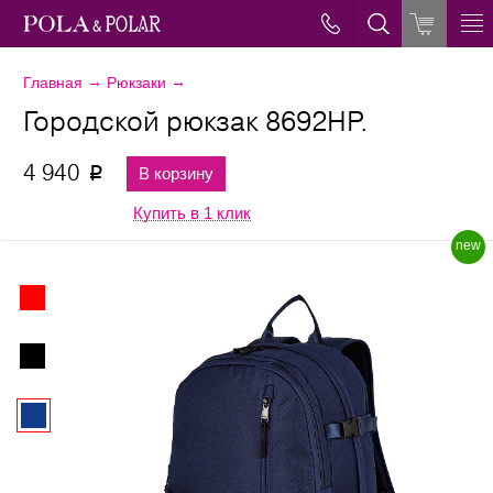
→
→
Главная
Рюкзаки
Городской рюкзак 8692НР.
4 940
В корзину
p
Купить в 1 клик
new