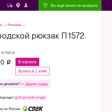
Вы ещё ничего не выбрали
ая
→
Рюкзаки
→
родской рюкзак П1572.
6 703
p
20
В корзину
p
Купить в 1 клик
ли дешевле? —
Дадим скидку
для ручной клади
одходит
ка по России