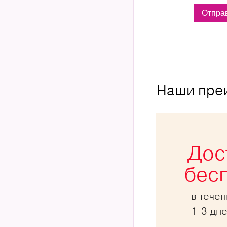
Наши пре
Дос
бес
в тече
1-3 дн