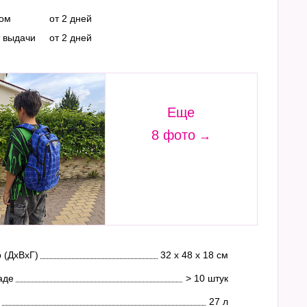
ром
от 2 дней
т выдачи
от 2 дней
Еще
8 фото
 (ДхВхГ)
32 х 48 х 18 см
аде
> 10 штук
27 л