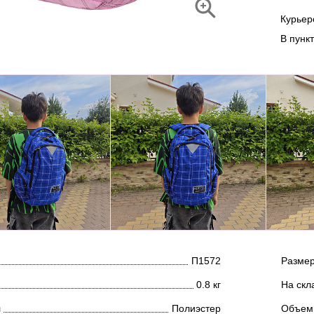
Курье
В пунк
П1572
Размер
0.8 кг
На скл
л
Полиэстер
Объем