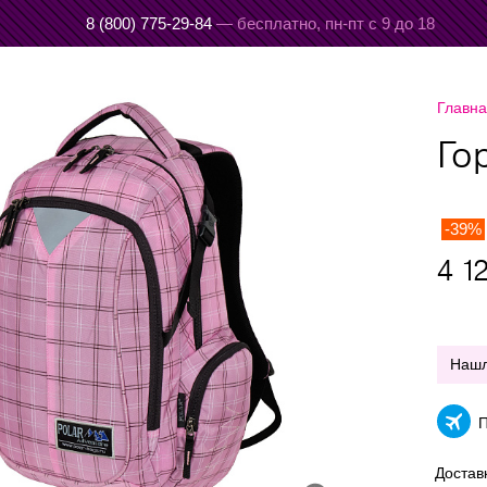
8 (800) 775-29-84
— бесплатно,
пн-пт с 9 до 18
Главн
Го
-39%
4 1
Наш
П
Достав