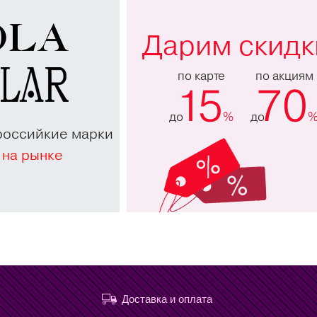
Дарим скидк
по карте
по акциям
15
70
до
%
до
российкие марки
 на рынке
Доставка и оплата