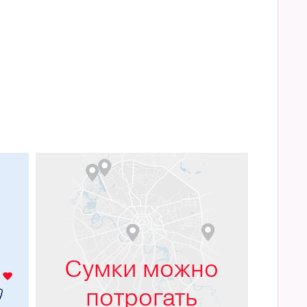
м
Сумки можно
потрогать