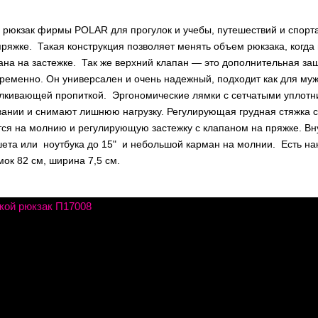
 рюкзак фирмы POLAR для прогулок и учебы, путешествий и спорта
ряжке. Такая конструкция позволяет менять объем рюкзака, когда 
ана на застежке. Так же верхний клапан — это дополнительная за
ременно. Он универсален и очень надежный, подходит как для муж
алкивающей пропиткой. Эргономические лямки с сетчатыми уплотн
вании и снимают лишнюю нагрузку. Регулирующая грудная стяжка 
тся на молнию и регулирующую застежку с клапаном на пряжке. В
шета или ноутбука до 15" и небольшой карман на молнии. Есть на
ок 82 см, ширина 7,5 см.