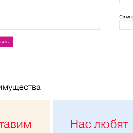
Со мн
имущества
тавим
Нас любят