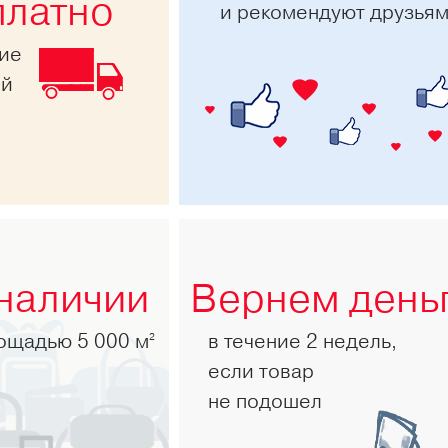
платно
и рекомендуют друзья
ние
ей
 наличии
Вернем день
лощадью 5 000 м
в течение 2 недель,
2
если товар
не подошел