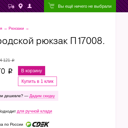
Вы ещё ничего не выбрали
ая
→
Рюкзаки
→
родской рюкзак П17008.
4 121
p
70
В корзину
p
Купить в 1 клик
ли дешевле? —
Дадим скидку
для ручной клади
одходит
ка по России