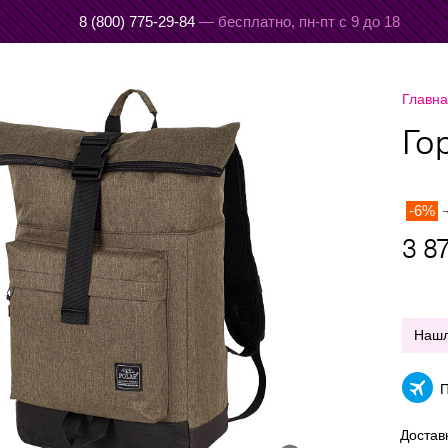
8 (800) 775-29-84
— бесплатно,
пн-пт с 9 до 18
Главн
Го
-6%
3 8
Наш
П
Достав