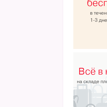
бес
в тече
1-3 дн
Всё в
на складе п