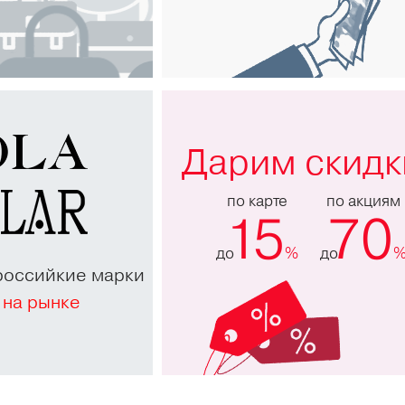
Дарим скидк
по карте
по акциям
15
70
до
%
до
российкие марки
 на рынке