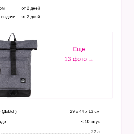
ром
от 2 дней
т выдачи
от 2 дней
Еще
13 фото
 (ДхВхГ)
29 х 44 х 13 см
аде
< 10 штук
22 л