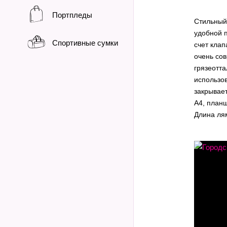
Портпледы
Стильный
удобной п
Спортивные сумки
счет клап
очень сов
грязеотт
использо
закрывае
А4, план
Длина лям