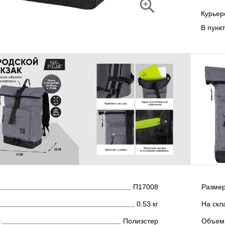
Курье
В пунк
П17008
Размер
0.53 кг
На скл
л
Полиэстер
Объем