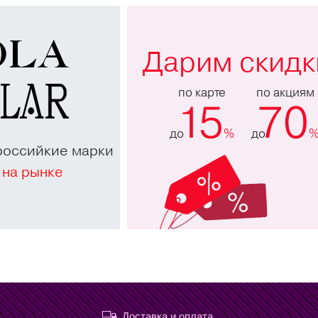
Дарим скидк
по карте
по акциям
15
70
до
%
до
российкие марки
 на рынке
Доставка и оплата