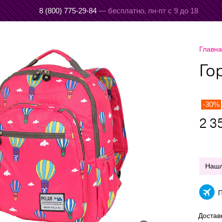
8 (800) 775-29-84
— бесплатно,
пн-пт с 9 до 18
Главн
Го
-30%
2 3
Наш
П
Достав