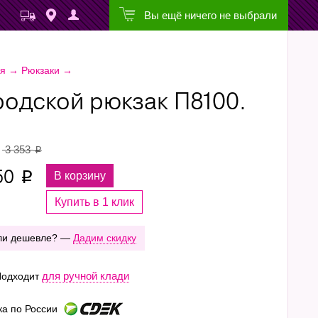
Вы ещё ничего не выбрали
ая
→
Рюкзаки
→
родской рюкзак П8100.
3 353
p
50
В корзину
p
Купить в 1 клик
ли дешевле? —
Дадим скидку
для ручной клади
одходит
ка по России