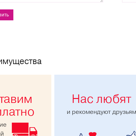
имущества
тавим
Нас любят
платно
и рекомендуют друзья
ние
ей