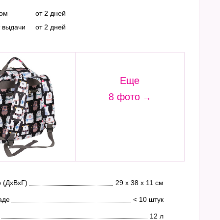
ром
от 2 дней
т выдачи
от 2 дней
Еще
8 фото
 (ДхВхГ)
29 х 38 х 11 см
аде
< 10 штук
12 л