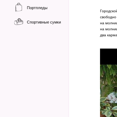
Портпледы
Городско
свободно
Спортивные сумки
на молнии
на молнии
два карм