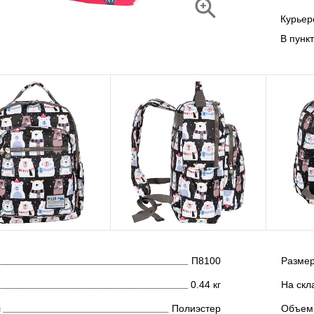
Курье
В пунк
П8100
Размер
0.44 кг
На скл
л
Полиэстер
Объем