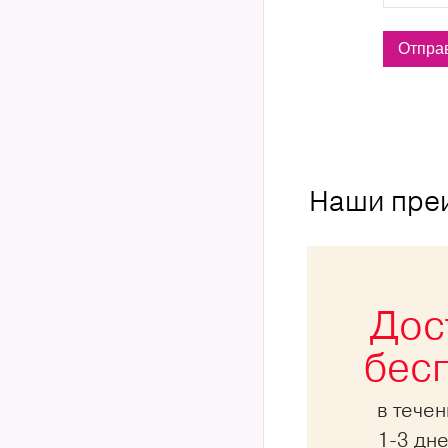
Наши пре
Дос
бес
в тече
1-3 дн