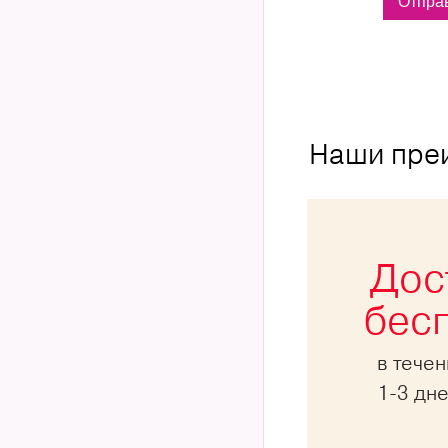
Наши пре
Дос
бес
в тече
1-3 дн