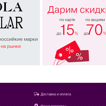
Дарим скидк
по карте
по акциям
15
70
до
%
до
российкие марки
 на рынке
Доставка и оплата
Наши магазины