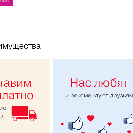
имущества
тавим
Нас любят
платно
и рекомендуют друзья
ние
ей