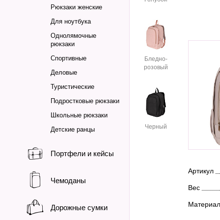
Рюкзаки женские
Для ноутбука
Однолямочные
рюкзаки
Спортивные
Бледно-
розовый
Деловые
Туристические
Подростковые рюкзаки
Школьные рюкзаки
Черный
Детские ранцы
Портфели и кейсы
Артикул
Чемоданы
Вес
Материа
Дорожные сумки