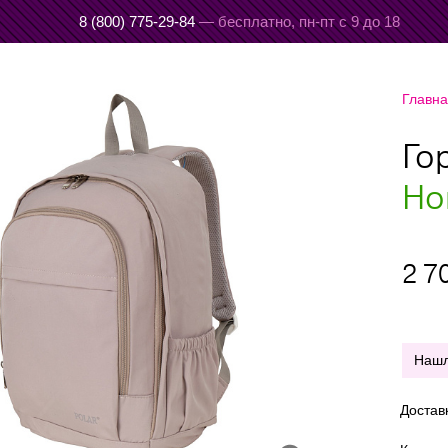
8 (800) 775-29-84
— бесплатно,
пн-пт с 9 до 18
Главн
Го
Но
2 7
Наш
Достав