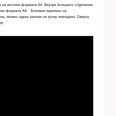
ия на молнии формата А4. Внутри большого отделения
пки формата А4. . Боковые карманы на
ень, можно одень рюкзак на ручку чемодана. Сверху
ер.