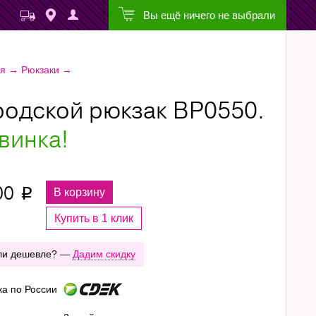
Вы ещё ничего не выбрали
ая
→
Рюкзаки
→
родской рюкзак ВР0550.
винка!
00
В корзину
p
Купить в 1 клик
ли дешевле? —
Дадим скидку
ка по России