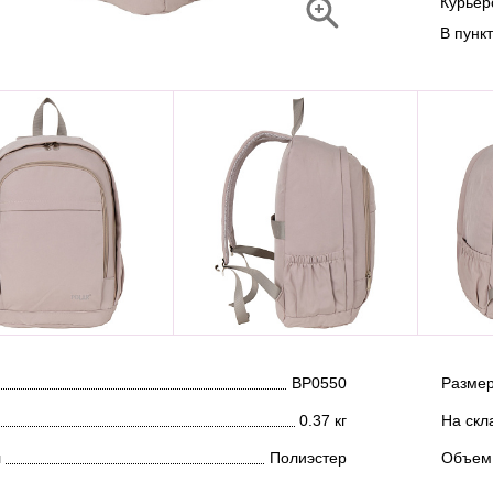
Курье
В пунк
ВР0550
Размер
0.37 кг
На скл
л
Полиэстер
Объем