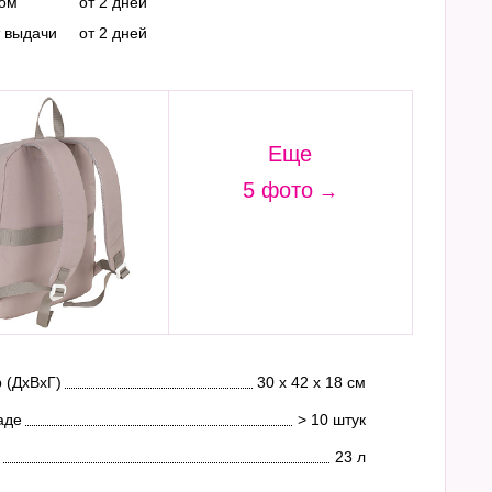
ром
от 2 дней
т выдачи
от 2 дней
Еще
5 фото
 (ДхВхГ)
30 х 42 х 18 см
аде
> 10 штук
23 л