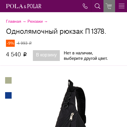
→
→
Главная
Рюкзаки
Однолямочный рюкзак П1378.
-9%
4 993
p
Нет в наличии,
4 540
p
В корзину
выберите другой цвет.