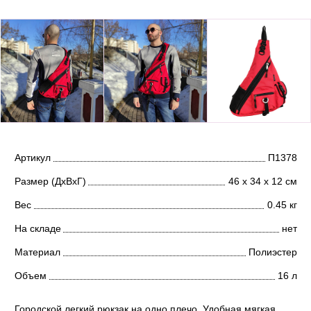
Артикул
П1378
Размер (ДхВхГ)
46 х 34 х 12 см
Вес
0.45 кг
На складе
нет
Материал
Полиэстер
Объем
16 л
Городской легкий рюкзак на одно плечо. Удобная мягкая