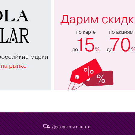
Дарим скидк
по карте
по акциям
15
70
до
%
до
российкие марки
 на рынке
Доставка и оплата