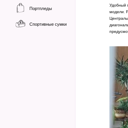
Удобный 
Портпледы
модели. Р
Централь
Спортивные сумки
диагонал
предусмот