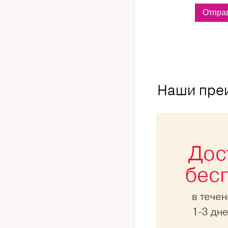
Наши пре
Дос
бес
в тече
1-3 дн