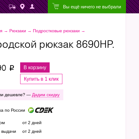
Вы ещё ничего не выбрали
ая
→
Рюкзаки
→
Подростковые рюкзаки
→
родской рюкзак 8690НР.
90
В корзину
p
Купить в 1 клик
ли дешевле? —
Дадим скидку
ка по России
ром
от 2 дней
т выдачи
от 2 дней