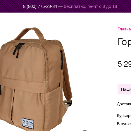
8 (800) 775-29-84
— бесплатно,
пн-пт с 9 до 18
Главн
Го
5 2
Наш
Достав
Курье
В пунк