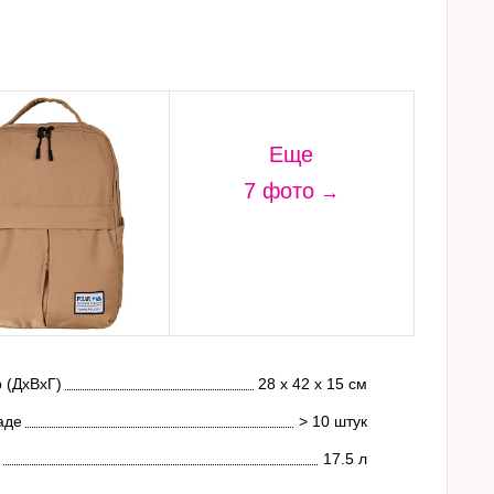
Еще
7 фото
 (ДхВхГ)
28 х 42 х 15 см
аде
> 10 штук
17.5 л