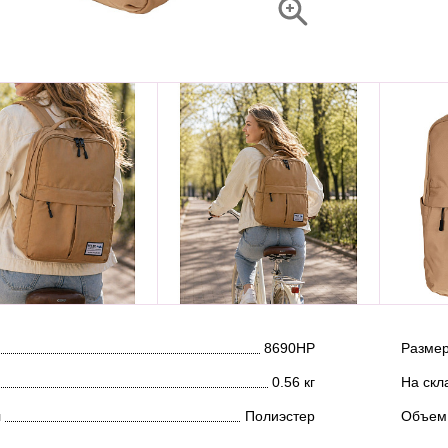
8690НР
Размер
0.56 кг
На скл
л
Полиэстер
Объем