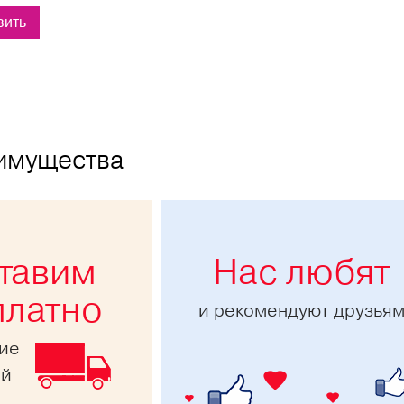
имущества
тавим
Нас любят
платно
и рекомендуют друзья
ние
ей