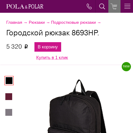
→
→
→
Главная
Рюкзаки
Подростковые рюкзаки
Городской рюкзак 8693НР.
5 320
В корзину
p
Купить в 1 клик
new