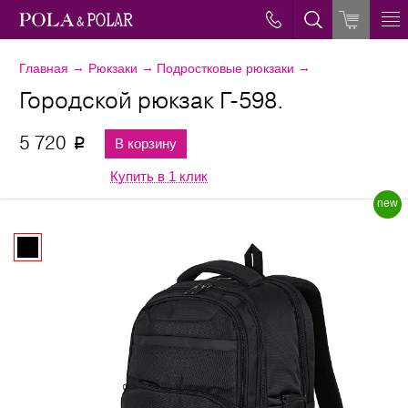
→
→
→
Главная
Рюкзаки
Подростковые рюкзаки
Городской рюкзак Г-598.
5 720
В корзину
p
Купить в 1 клик
new