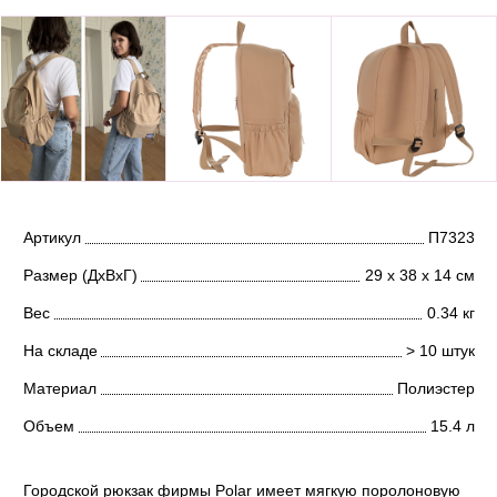
Артикул
П7323
Размер (ДхВхГ)
29 х 38 х 14 см
Вес
0.34 кг
На складе
> 10 штук
Материал
Полиэстер
Объем
15.4 л
Городской рюкзак фирмы Polar имеет мягкую поролоновую