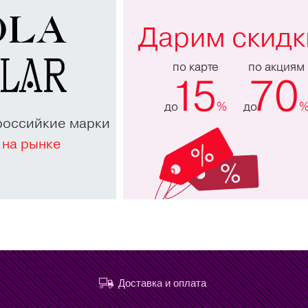
Дарим скидк
по карте
по акциям
15
70
до
%
до
российкие марки
 на рынке
Доставка и оплата