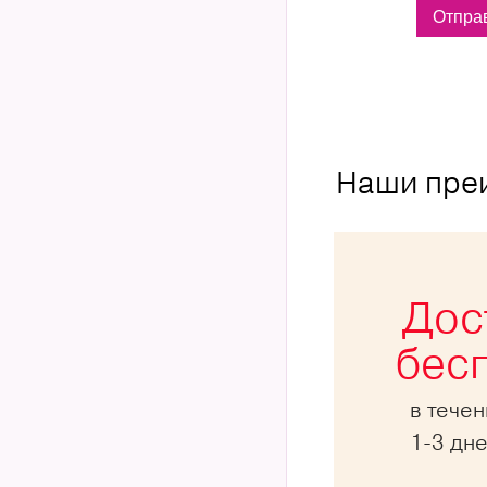
Наши пре
Дос
бес
в тече
1-3 дн