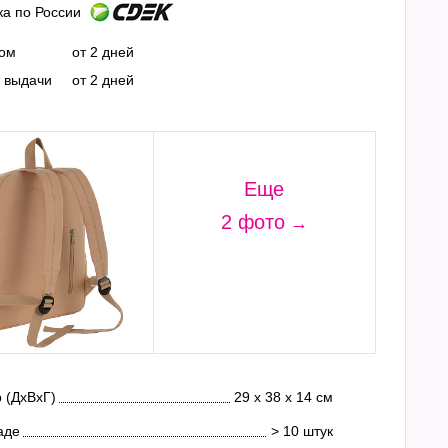
ка по России
ром
от 2 дней
т выдачи
от 2 дней
Еще
2 фото
 (ДхВхГ)
29 х 38 х 14 см
аде
> 10 штук