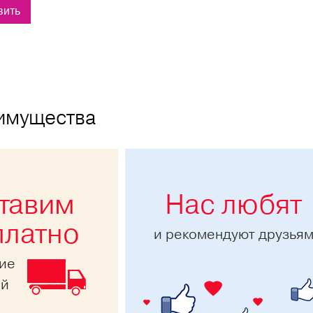
имущества
тавим
Нас любят
платно
и рекомендуют друзья
ние
ей