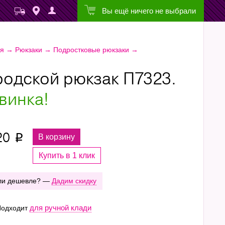
Вы ещё ничего не выбрали
ая
→
Рюкзаки
→
Подростковые рюкзаки
→
родской рюкзак П7323.
винка!
20
В корзину
p
Купить в 1 клик
ли дешевле? —
Дадим скидку
для ручной клади
одходит