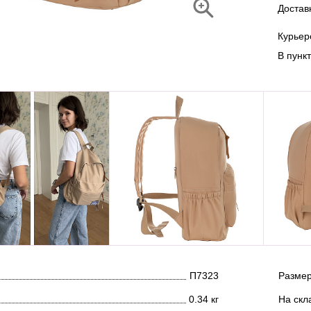
Достав
Курье
В пунк
П7323
Размер
0.34 кг
На скл