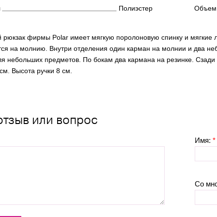
л
Полиэстер
Объем
 рюкзак фирмы Polar имеет мягкую поролоновую спинку и мягкие л
тся на молнию. Внутри отделения один карман на молнии и два н
ля небольших предметов. По бокам два кармана на резинке. Сзад
см. Высота ручки 8 см.
отзыв или вопрос
Имя:
*
Со мн