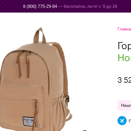
8 (800) 775-29-84
— бесплатно,
пн-пт с 9 до 18
Главн
Го
Но
3 5
Наш
П