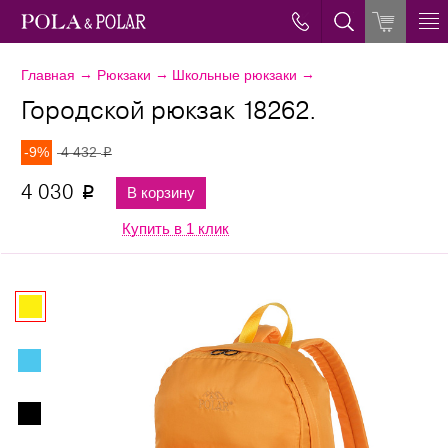
→
→
→
Главная
Рюкзаки
Школьные рюкзаки
Городской рюкзак 18262.
-9%
4 432
p
4 030
В корзину
p
Купить в 1 клик