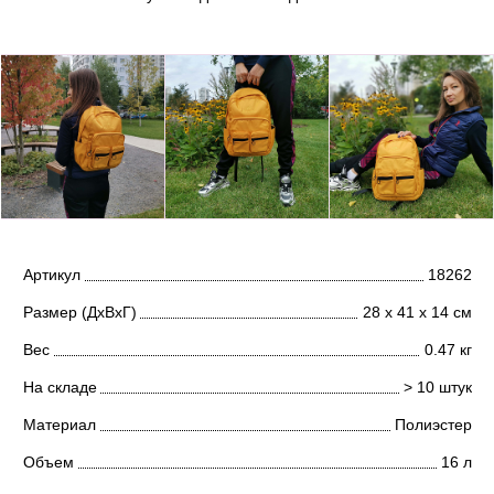
Артикул
18262
Размер (ДхВхГ)
28 х 41 х 14 см
Вес
0.47 кг
На складе
> 10 штук
Материал
Полиэстер
Объем
16 л