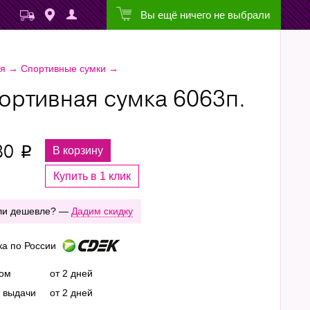
Вы ещё ничего не выбрали
ая
→
Спортивные сумки
→
ортивная сумка 6063п.
80
В корзину
p
Купить в 1 клик
ли дешевле? —
Дадим скидку
ка по России
ром
от 2 дней
т выдачи
от 2 дней