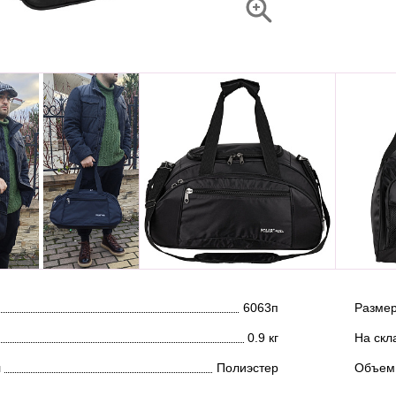
6063п
Размер
0.9 кг
На скл
л
Полиэстер
Объем