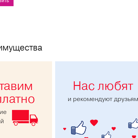
имущества
тавим
Нас любят
платно
и рекомендуют друзья
ние
ей