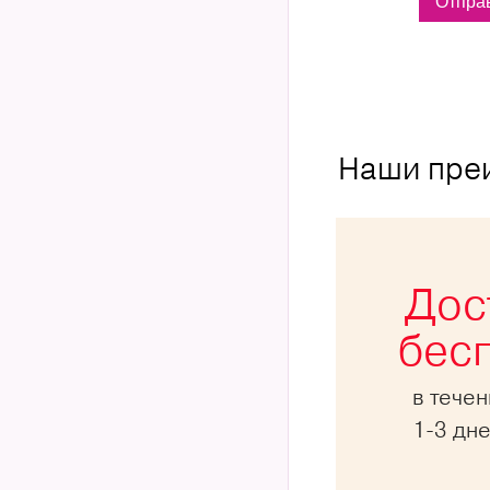
Наши пре
Дос
бес
в тече
1-3 дн