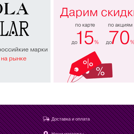
Дарим скидк
по карте
по акциям
15
70
до
%
до
российкие марки
 на рынке
Доставка и оплата
Наши магазины