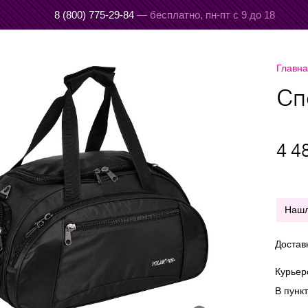
8 (800) 775-29-84
— бесплатно,
пн-пт с 9 до 18
Главн
Сп
4 4
Наш
Достав
Курье
В пунк