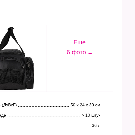
Еще
6 фото
 (ДхВхГ)
50 х 24 х 30 см
аде
> 10 штук
36 л