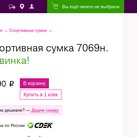
Вы ещё ничего не выбрали
ая
→
Спортивные сумки
→
ортивная сумка 7069н.
винка!
90
В корзину
p
Купить в 1 клик
ли дешевле? —
Дадим скидку
ка по России