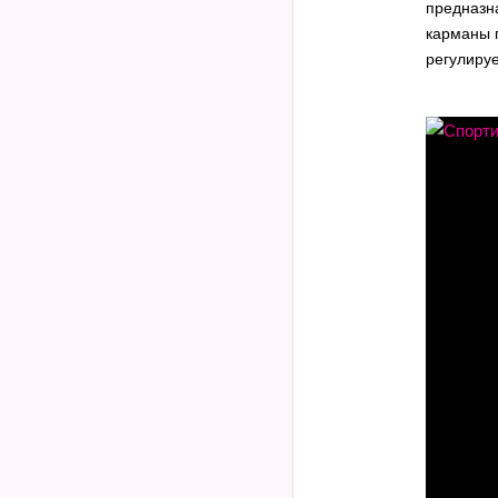
предназн
карманы 
регулиру