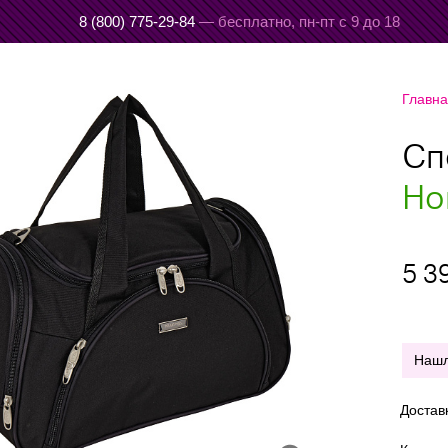
8 (800) 775-29-84
— бесплатно,
пн-пт с 9 до 18
Главн
Сп
Но
5 3
Наш
Достав