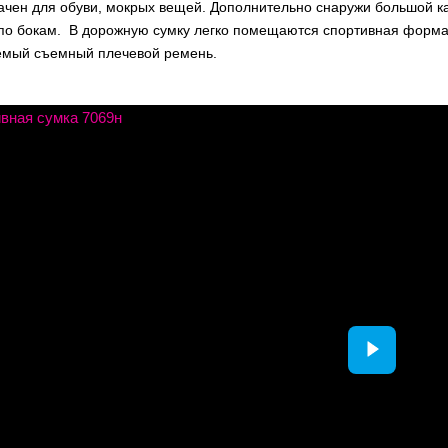
ачен для обуви, мокрых вещей. Дополнительно снаружи большой к
по бокам. В дорожную сумку легко помещаются спортивная форма,
емый съемный плечевой ремень.