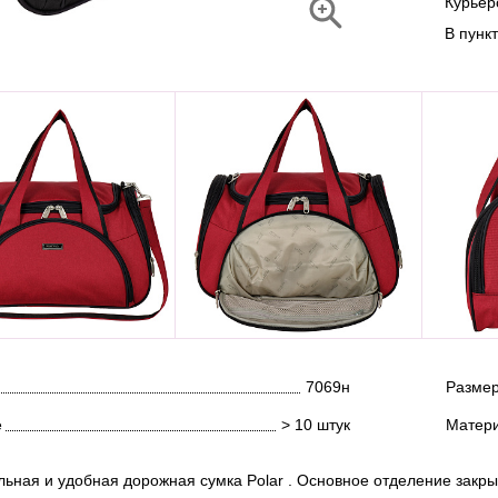
Курье
В пунк
7069н
Размер
е
> 10 штук
Матер
льная и удобная дорожная сумка Polar . Основное отделение закр