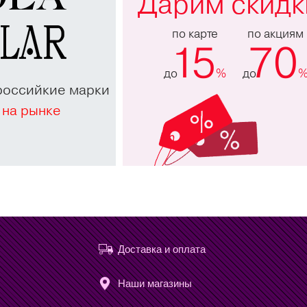
Дарим скидк
по карте
по акциям
15
70
до
%
до
российкие марки
 на рынке
Доставка и оплата
Наши магазины