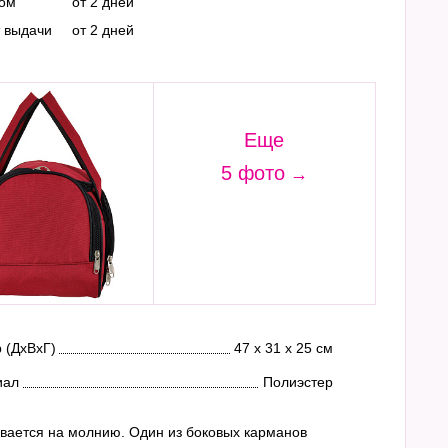
ром
от 2 дней
т выдачи
от 2 дней
Еще
5 фото
 (ДхВхГ)
47 х 31 х 25 см
иал
Полиэстер
ывается на молнию. Один из боковых карманов