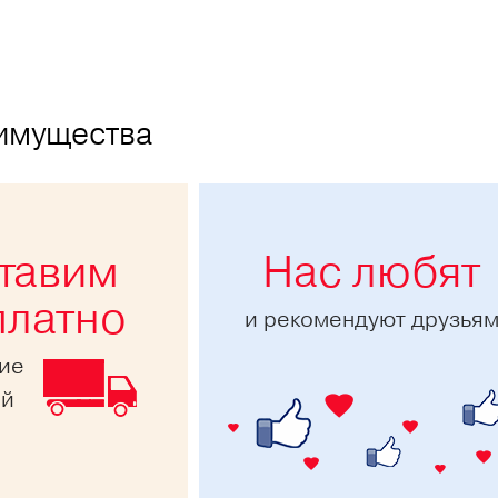
имущества
тавим
Нас любят
платно
и рекомендуют друзья
ние
ей