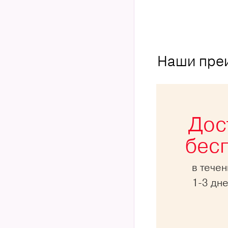
Наши пре
Дос
бес
в тече
1-3 дн