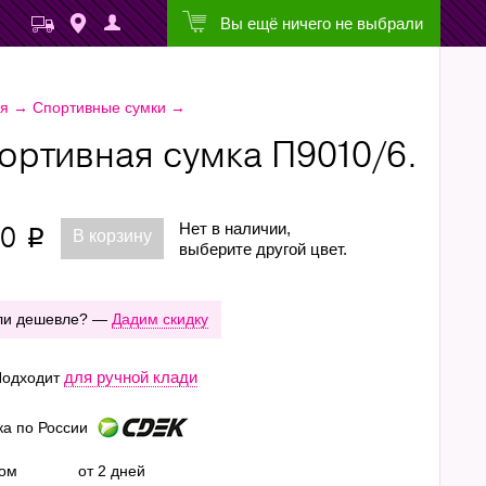
Вы ещё ничего не выбрали
ая
→
Спортивные сумки
→
ортивная сумка П9010/6.
10
Нет в наличии,
В корзину
p
выберите другой цвет.
ли дешевле? —
Дадим скидку
для ручной клади
одходит
ка по России
ром
от 2 дней