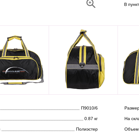
В пунк
П9010/6
Размер
0.87 кг
На скл
л
Полиэстер
Объем