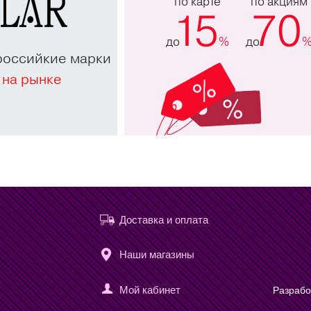
по карте
по акциям
15
70
до
%
до
российкие марки
 на рынке
Доставка и оплата
Наши магазины
Мой кабинет
Разрабо