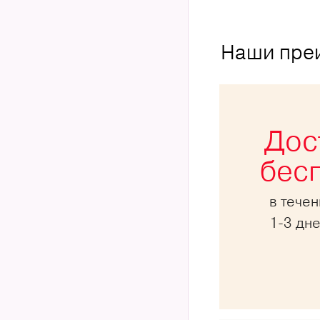
Наши пре
Дос
бес
в тече
1-3 дн