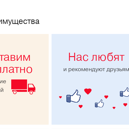
имущества
тавим
Нас любят
платно
и рекомендуют друзья
ние
ей