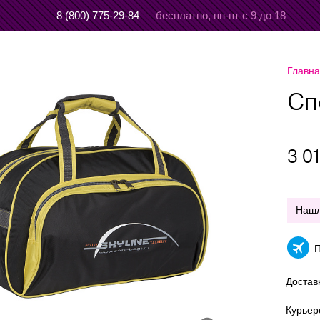
8 (800) 775-29-84
— бесплатно,
пн-пт с 9 до 18
Главн
Сп
3 0
Наш
П
Достав
Курье