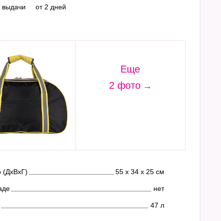
т выдачи
от 2 дней
Еще
2 фото
 (ДхВхГ)
55 х 34 х 25 см
аде
нет
47 л