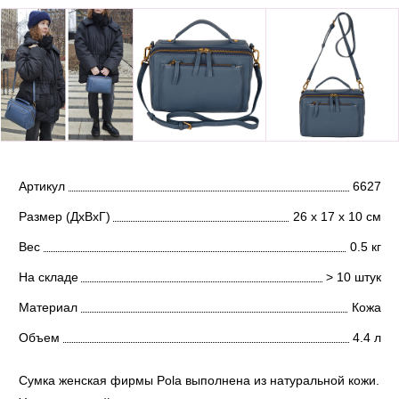
Артикул
6627
Размер (ДхВхГ)
26 х 17 х 10 см
Вес
0.5 кг
На складе
> 10 штук
Материал
Кожа
Объем
4.4 л
Сумка женская фирмы Pola выполнена из натуральной кожи.