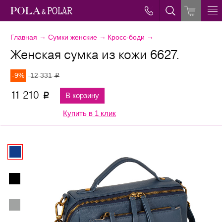
→
→
→
Главная
Сумки женские
Кросс-боди
Женская сумка из кожи 6627.
-9%
12 331
p
11 210
В корзину
p
Купить в 1 клик