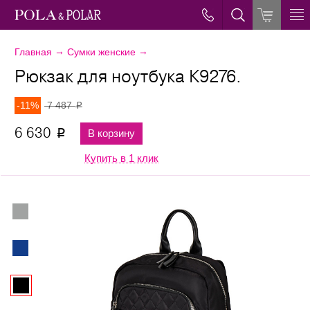
→
→
Главная
Сумки женские
Рюкзак для ноутбука К9276.
-11%
7 487
p
6 630
В корзину
p
Купить в 1 клик