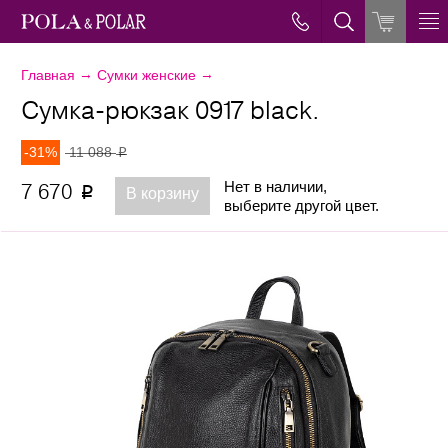
→
→
Главная
Сумки женские
Сумка-рюкзак 0917 black.
-31%
11 088
p
Нет в наличии,
7 670
p
В корзину
выберите другой цвет.