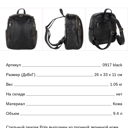
Артикул
0917 black
Размер (ДхВхГ)
26 х 33 х 11 см
Вес
1.05 кг
На складе
нет
Материал
Кожа
Объем
9.4 л
Стильный рюкзак Pola выполнен из прочной зерненой кожи.