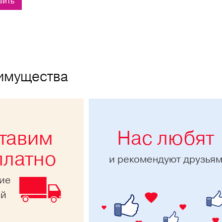
имущества
тавим
Нас любят
платно
и рекомендуют друзья
ние
ей