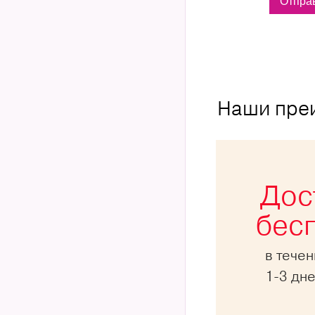
Наши пре
Дос
бес
в тече
1-3 дн