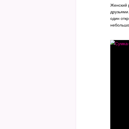
Женский 
друзьями
один отк
небольшой