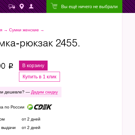
Вы ещё ничего не выбрали
ая
→
Сумки женские
→
мка-рюкзак 2455.
90
В корзину
p
Купить в 1 клик
ли дешевле? —
Дадим скидку
ка по России
ром
от 2 дней
т выдачи
от 2 дней