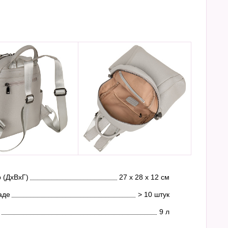
 (ДхВхГ)
27 х 28 х 12 см
аде
> 10 штук
9 л