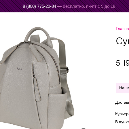
8 (800) 775-29-84
— бесплатно,
пн-пт с 9 до 18
Главн
Су
5 1
Наш
Достав
Курье
В пунк