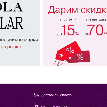
Дарим скидк
по карте
по акциям
15
70
до
%
до
российкие марки
 на рынке
Доставка и оплата
Наши магазины