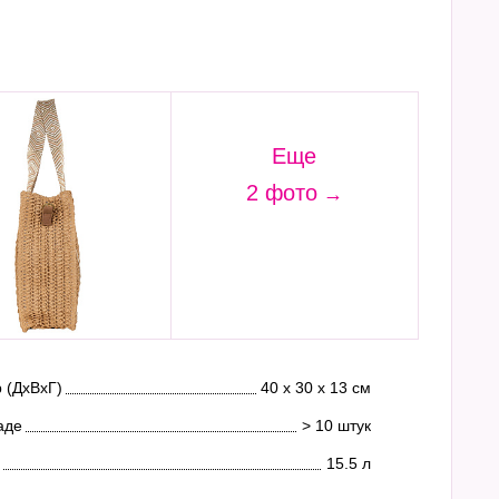
Еще
2 фото
 (ДхВхГ)
40 х 30 х 13 см
аде
> 10 штук
15.5 л