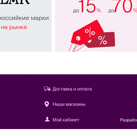
15
70
до
%
до
российкие марки
 на рынке
Доставка и оплата
Наши магазины
Мой кабинет
Разрабо