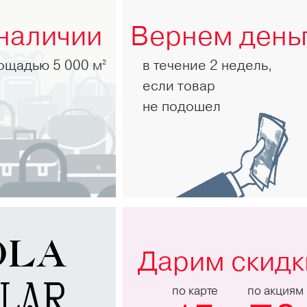
 наличии
Вернем день
лощадью 5 000 м
в течение 2 недель,
2
если товар
не подошел
Дарим скидк
по карте
по акциям