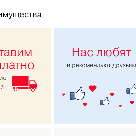
имущества
тавим
Нас любят
платно
и рекомендуют друзья
ние
ей