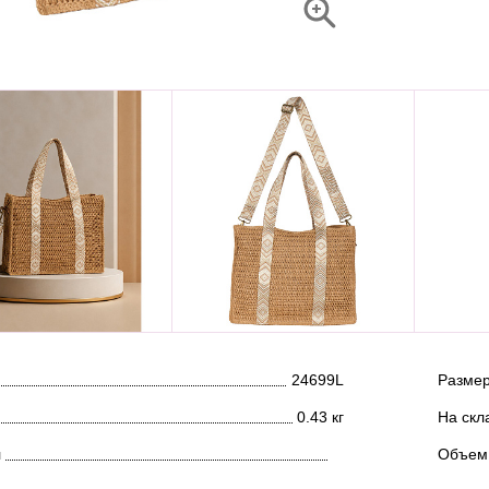
24699L
Размер
0.43 кг
На скл
л
Объем