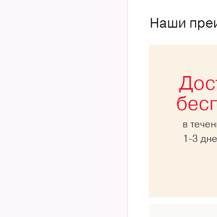
Наши пре
Дос
бес
в тече
1-3 дн