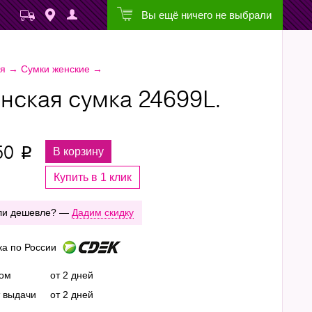
Вы ещё ничего не выбрали
ая
→
Сумки женские
→
нская сумка 24699L.
50
В корзину
p
Купить в 1 клик
ли дешевле? —
Дадим скидку
ка по России
ром
от 2 дней
т выдачи
от 2 дней