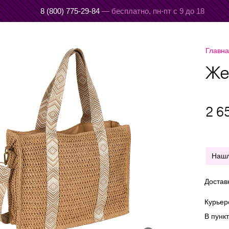
8 (800) 775-29-84
— бесплатно,
пн-пт с 9 до 18
Главн
Же
2 6
Наш
Достав
Курье
В пунк