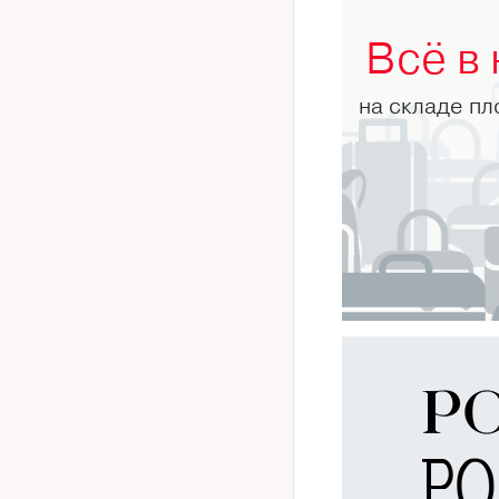
Всё в
на складе п