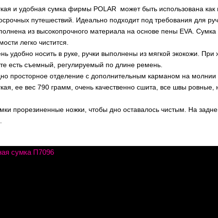
гкая и удобная сумка фирмы POLAR может быть использована как 
косрочных путешествий. Идеально подходит под требования для ру
олнена из высокопрочного материала на основе пены EVA. Сумка д
ости легко чистится.
нь удобно носить в руке, ручки выполнены из мягкой экокожи. При
кте есть съемный, регулируемый по длине ремень.
дно просторное отделение с дополнительным карманом на молнии 
кая, ее вес 790 грамм, очень качественно сшита, все швы ровные,
мки прорезиненные ножки, чтобы дно оставалось чистым. На задне
.