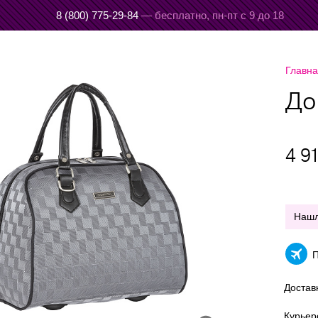
8 (800) 775-29-84
— бесплатно,
пн-пт с 9 до 18
Главн
До
4 9
Наш
П
Достав
Курье