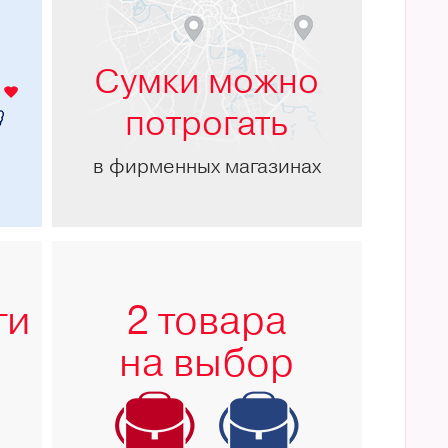
м
Сумки можно
потрогать
в фирменных магазинах
ги
2 товара
на выбор