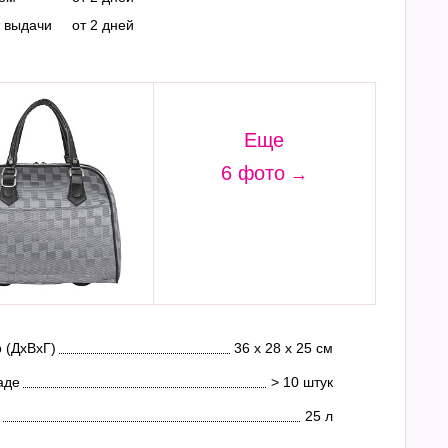
т выдачи
от 2 дней
Еще
6 фото
 (ДхВхГ)
36 х 28 х 25 см
аде
> 10 штук
25 л