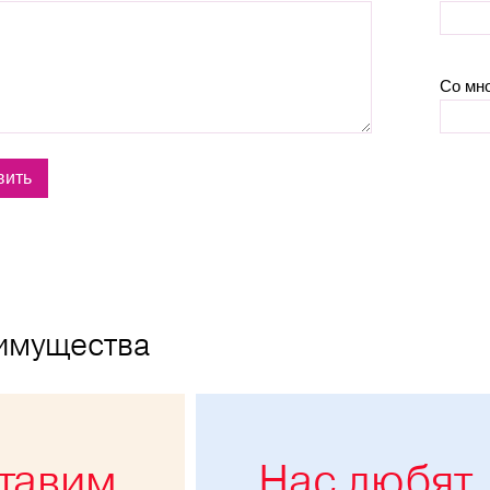
Со мн
имущества
тавим
Нас любят