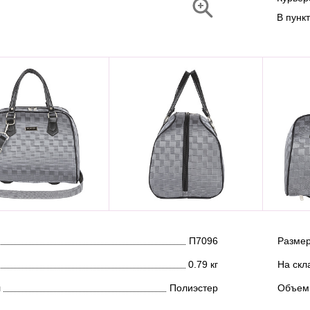
В пунк
П7096
Размер
0.79 кг
На скл
л
Полиэстер
Объем