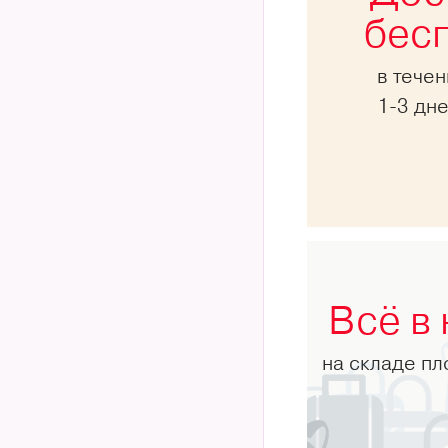
бес
в тече
1-3 дн
Всё в
на складе п