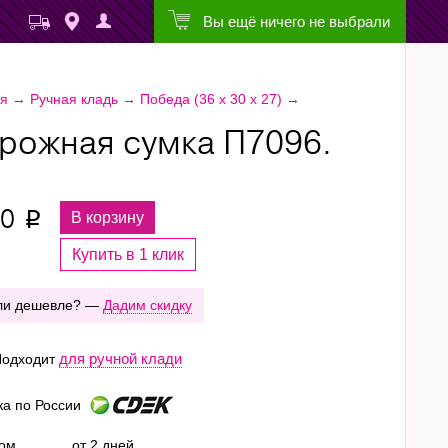
Вы ещё ничего не выбрали
ая
→
Ручная кладь
→
Победа (36 х 30 х 27)
→
рожная сумка П7096.
10
В корзину
p
Купить в 1 клик
ли дешевле? —
Дадим скидку
для ручной клади
одходит
ка по России
ром
от 2 дней