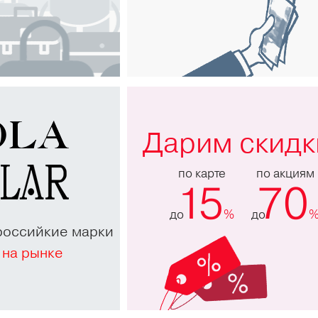
Дарим скидк
по карте
по акциям
15
70
до
%
до
российкие марки
 на рынке