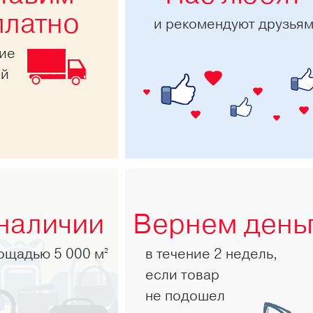
платно
и рекомендуют друзья
ние
ей
 наличии
Вернем день
лощадью 5 000 м
в течение 2 недель,
2
если товар
не подошел