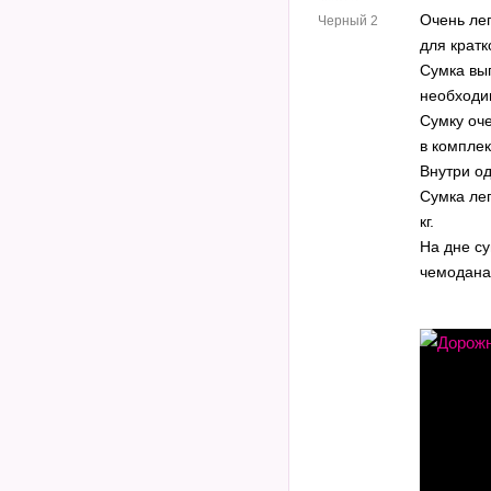
Очень ле
Черный 2
для крат
Сумка вып
необходим
Сумку оче
в компле
Внутри о
Сумка лег
кг.
На дне су
чемодана