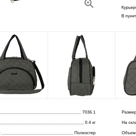
Курье
В пунк
7036.1
Размер
0.4 кг
На скл
л
Полиэстер
Объем