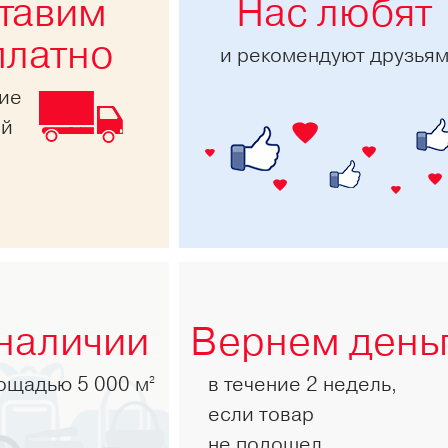
тавим
Нас любят
платно
и рекомендуют друзья
ние
ей
 наличии
Вернем день
лощадью 5 000 м
в течение 2 недель,
2
если товар
не подошел