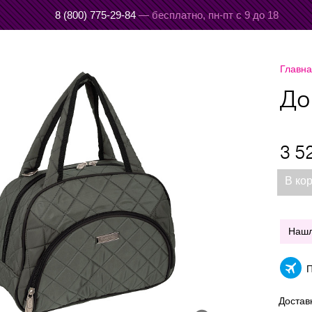
8 (800) 775-29-84
— бесплатно,
пн-пт с 9 до 18
Главн
До
3 5
В ко
Наш
П
Достав