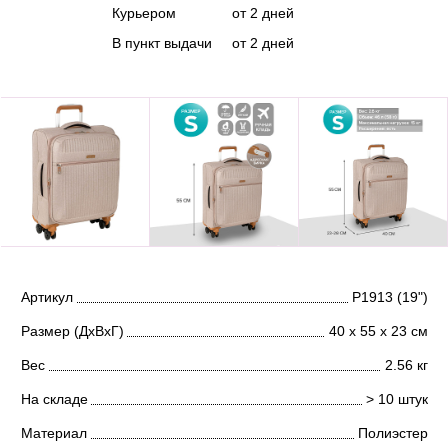
Курьером
от 2 дней
В пункт выдачи
от 2 дней
Артикул
Р1913 (19")
Размер (ДхВхГ)
40 х 55 х 23 см
Вес
2.56 кг
На складе
> 10 штук
Материал
Полиэстер