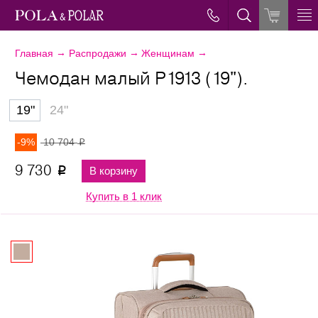
→
→
→
Главная
Распродажи
Женщинам
Чемодан малый Р1913 (19").
19"
24"
-9%
10 704
p
9 730
В корзину
p
Купить в 1 клик