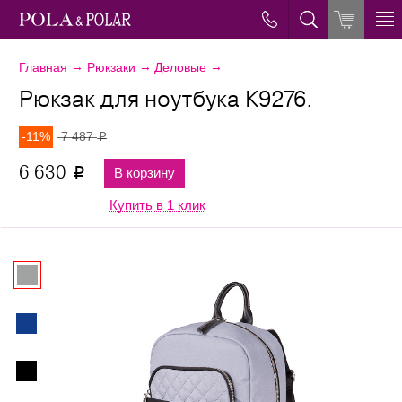
→
→
→
Главная
Рюкзаки
Деловые
Рюкзак для ноутбука К9276.
-11%
7 487
p
6 630
В корзину
p
Купить в 1 клик