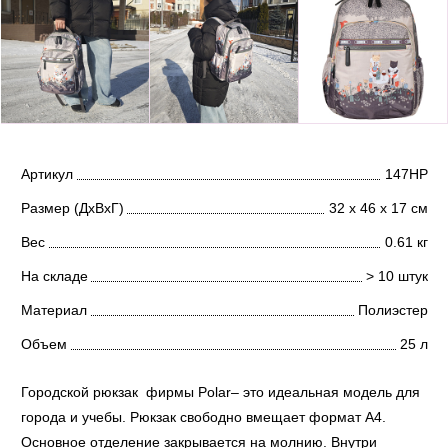
Артикул
147НР
Размер (ДхВхГ)
32 х 46 х 17 см
Вес
0.61 кг
На складе
> 10 штук
Материал
Полиэстер
Объем
25 л
Городской рюкзак фирмы Polar– это идеальная модель для
города и учебы. Рюкзак свободно вмещает формат А4.
Основное отделение закрывается на молнию. Внутри