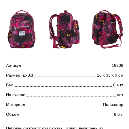
Артикул
18208
Размер (ДхВхГ)
26 х 35 х 9 см
Вес
0.4 кг
На складе
нет
Материал
Полиэстер
Объем
8.6 л
Небольшой городской рюкзак Полар выполнен из