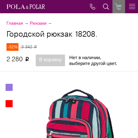
→
→
Главная
Рюкзаки
Городской рюкзак 18208.
-32%
3 342
p
Нет в наличии,
2 280
p
В корзину
выберите другой цвет.