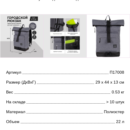
Артикул
П17008
Размер (ДхВхГ)
29 х 44 х 13 см
Вес
0.53 кг
На складе
> 10 штук
Материал
Полиэстер
Объем
22 л