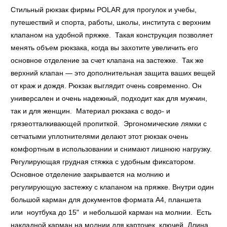
Стильный рюкзак фирмы POLAR для прогулок и учебы,
путешествий и спорта, работы, школы, института с верхним
клапаном на удобной пряжке. Такая конструкция позволяет
менять объем рюкзака, когда вы захотите увеличить его
основное отделение за счет клапана на застежке. Так же
верхний клапан — это дополнительная защита ваших вещей
от краж и дождя. Рюкзак выглядит очень современно. Он
универсален и очень надежный, подходит как для мужчин,
так и для женщин. Материал рюкзака с водо- и
грязеотталкивающей пропиткой. Эргономические лямки с
сетчатыми уплотнителями делают этот рюкзак очень
комфортным в использовании и снимают лишнюю нагрузку.
Регулирующая грудная стяжка с удобным фиксатором.
Основное отделение закрывается на молнию и
регулирующую застежку с клапаном на пряжке. Внутри один
большой карман для документов формата А4, планшета
или ноутбука до 15" и небольшой карман на молнии. Есть
накладной карман на молнии для карточек, ключей. Длина