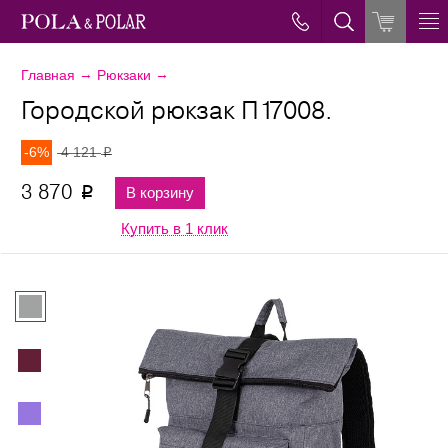
→
→
Главная
Рюкзаки
Городской рюкзак П17008.
-6%
4 121
p
3 870
В корзину
p
Купить в 1 клик