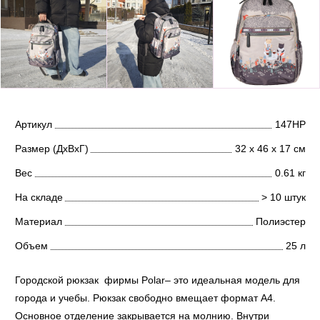
Артикул
147НР
Размер (ДхВхГ)
32 х 46 х 17 см
Вес
0.61 кг
На складе
> 10 штук
Материал
Полиэстер
Объем
25 л
Городской рюкзак фирмы Polar– это идеальная модель для
города и учебы. Рюкзак свободно вмещает формат А4.
Основное отделение закрывается на молнию. Внутри