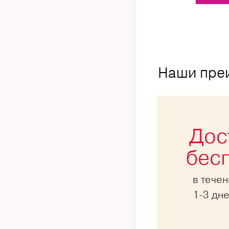
Наши пре
Дос
бес
в тече
1-3 дн