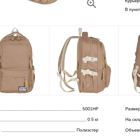
Курье
В пунк
5001НР
Размер
0.5 кг
На скл
л
Полиэстер
Объем