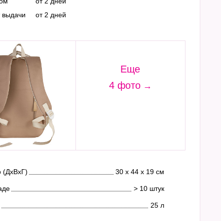
ром
от 2 дней
т выдачи
от 2 дней
Еще
4 фото
 (ДхВхГ)
30 х 44 х 19 см
аде
> 10 штук
25 л