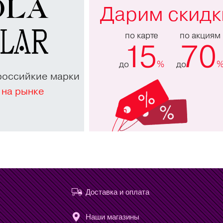
Дарим скидк
по карте
по акциям
15
70
до
%
до
российкие марки
 на рынке
Доставка и оплата
Наши магазины