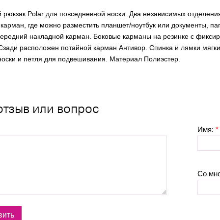
й рюкзак Polar для повседневной носки. Два независимых отделен
 карман, где можно разместить планшет/ноутбук или документы, п
 передний накладной карман. Боковые карманы на резинке с фик
Сзади расположен потайной карман Антивор. Спинка и лямки мягки
носки и петля для подвешивания. Материал Полиэстер.
отзыв или вопрос
Имя:
*
Со мн