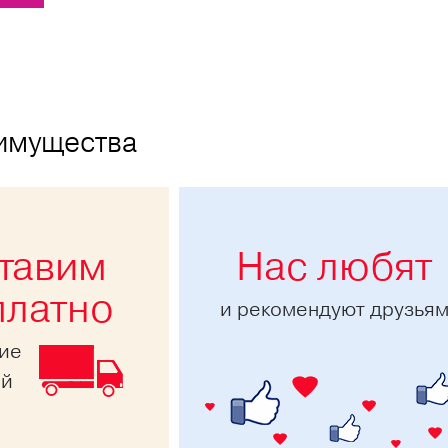
имущества
тавим
Нас любят
платно
и рекомендуют друзья
ние
ей