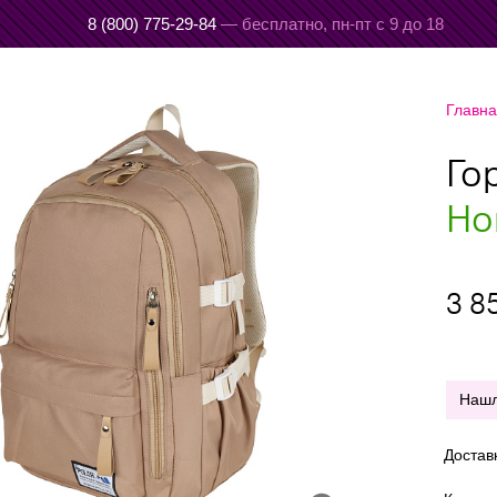
8 (800) 775-29-84
— бесплатно,
пн-пт с 9 до 18
Главн
Го
Но
3 8
Наш
Достав