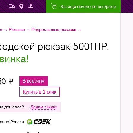
Вы ещё ничего не выбрали
ая
→
Рюкзаки
→
Подростковые рюкзаки
→
родской рюкзак 5001НР.
винка!
50
В корзину
p
Купить в 1 клик
ли дешевле? —
Дадим скидку
ка по России