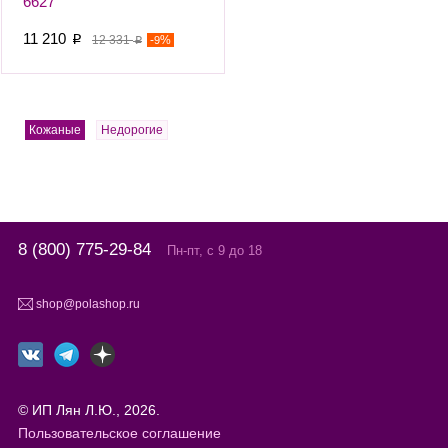
6627
11 210
p
12 331
-
%
9
p
Кожаные
Недорогие
8 (800) 775-29-84
Пн-пт, с 9 до 18
shop@polashop.ru
© ИП Лян Л.Ю., 2026.
Пользовательское соглашение